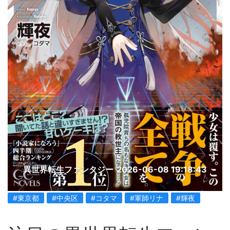
異世界転生ファンタジー
2026-06-08 19:18:43
#東京都
#中央区
#コタマ
#軍師リナ
#輝夜