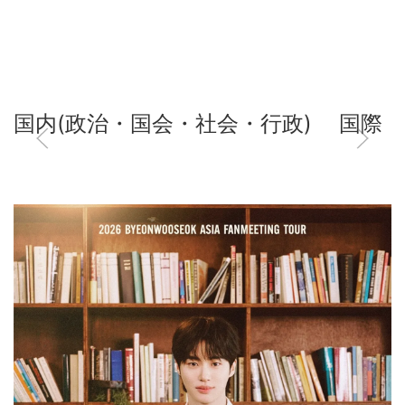
国内(政治・国会・社会・行政)
国際