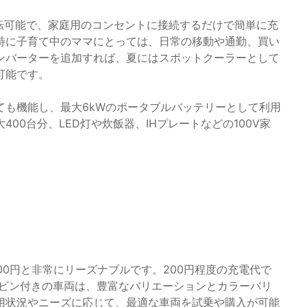
運転可能で、家庭用のコンセントに接続するだけで簡単に充
特に子育て中のママにとっては、日常の移動や通勤、買い
ンバーターを追加すれば、夏にはスポットクーラーとして
可能です。
ても機能し、最大6kWのポータブルバッテリーとして利用
00台分、LED灯や炊飯器、IHプレートなどの100V家
。
600円と非常にリーズナブルです。200円程度の充電代で
ャビン付きの車両は、豊富なバリエーションとカラーバリ
用状況やニーズに応じて、最適な車両を試乗や購入が可能