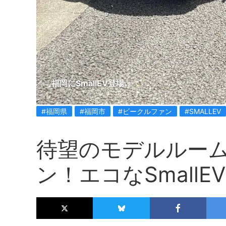
福岡にSmallEV登場
#福岡県
#福岡市
#ビークルファン
#SMALLEV
待望のモデルルー
ン！エコなSmall