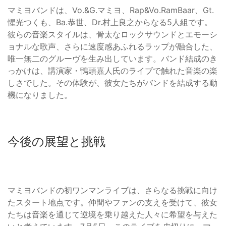
マミヨバンドは、Vo.&G.マミヨ、Rap&Vo.RamBaar、Gt.
惺光つくも、Ba.恭世、Dr.村上良之からなる5人組です。
彼らの音楽スタイルは、骨太なロックサウンドとエモーシ
ョナルな歌声、さらに速度感あふれるラップが融合した、
唯一無二のグルーヴを生み出しています。バンド結成のき
っかけは、講演家・鴨頭嘉人氏のライブで触れた音楽の楽
しさでした。その体験が、彼女たちがバンドを結成する動
機になりました。
今後の展望と挑戦
マミヨバンドの初ワンマンライブは、さらなる挑戦に向け
たスタート地点です。仲間やファンの支えを受けて、彼女
たちは音楽を通じて逆境を乗り越えた人々に希望を与えた