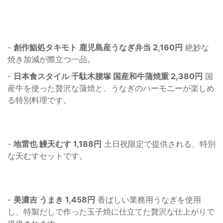
-
創作鮨処タキモト 鹿児島産うなぎ弁当 2,160円
絶妙な
焼き加減が際立つ一品。
-
日本食スタイル 千駄木腰塚 国産和牛蒲焼重 2,380円
国
産牛を使った贅沢な蒲焼と、うなぎのハーモニーが楽しめ
る特別料理です。
-
地雷也 鰻天むす 1,188円
土日祝限定で提供される、特別
な天むすセットです。
-
美濃吉 うまき 1,458円
香ばしい業務用うなぎを使用
し、特製だしで作った玉子焼に仕立てた贅沢な仕上がりで