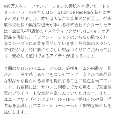
約9万人をノーファンデーションの素肌へと導いた「ドク
ターリセラ」の直営サロン、Salon de Recellaが新たに生
まれ変わりました。本社は大阪市東淀川区に位置し、代表
取締役社長の奥迫哲也氏が率いる株式会社ドクターリセラ
は、全国3,451店舗のエステティックサロンにスキンケア
製品を供給し、「ファンデーションのいらない肌づくり」
をコンセプトに事業を展開しています。無添加のスキンケ
ア化粧品は、特に肌にやさしい製品づくりにこだわってお
り、安心して使用できるアイテムが揃っています。
今回のサロンのリニューアルは、施術ルームの内装が一新
され、五感で感じるケアをコンセプトに、安全かつ高品質
な製品から得られる結果を提供することに焦点を当ててい
ます。お客様には、サロンに到着してから帰るまで完全個
室のプライベートな空間を楽しんでいただけます。また、
ユニークなデザインにより、ゆらゆらと揺れる水や風、浮
遊感を意識したフロントショールームが圧倒的な癒やしを
提供します。