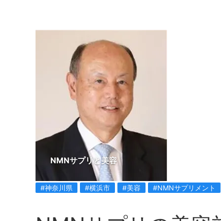
NMNサプリと美容
#神奈川県
#横浜市
#美容
#NMNサプリメント