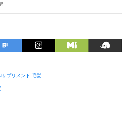
階
Nサプリメント
毛髪
髪