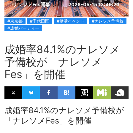
ナレソメFes開幕
2026-05-15 13:49:23
#東京都
#千代田区
#婚活イベント
#ナレソメ予備校
#成婚パーティー
成婚率84.1%のナレソメ
予備校が「ナレソメ
Fes」を開催
成婚率84.1%のナレソメ予備校が
「ナレソメFes」を開催