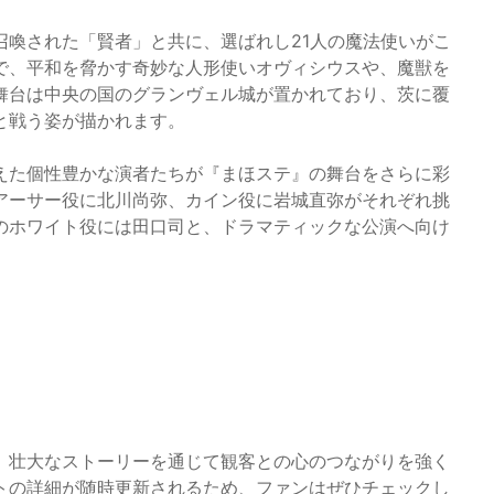
召喚された「賢者」と共に、選ばれし21人の魔法使いがこ
で、平和を脅かす奇妙な人形使いオヴィシウスや、魔獣を
舞台は中央の国のグランヴェル城が置かれており、茨に覆
と戦う姿が描かれます。
えた個性豊かな演者たちが『まほステ』の舞台をさらに彩
アーサー役に北川尚弥、カイン役に岩城直弥がそれぞれ挑
のホワイト役には田口司と、ドラマティックな公演へ向け
、壮大なストーリーを通じて観客との心のつながりを強く
トの詳細が随時更新されるため、ファンはぜひチェックし