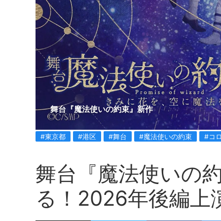
舞台『魔法使いの約束』新作
#東京都
#港区
#舞台
#魔法使いの約束
#コ
舞台『魔法使いの
る！2026年後編上