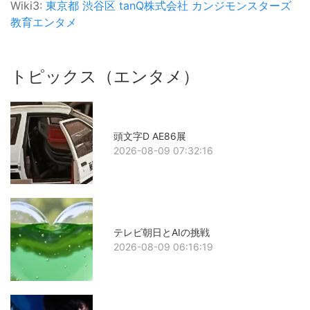
Wiki3:
東京都
渋谷区
tanQ株式会社
カンジモンスターズ
教育エンタメ
トピックス（エンタメ）
頭文字D AE86展
2026-08-09 07:32:16
テレビ朝日とAIの挑戦
2026-08-09 06:16:19