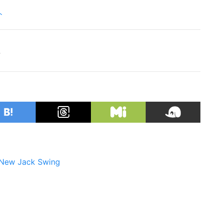
ト
F
New Jack Swing