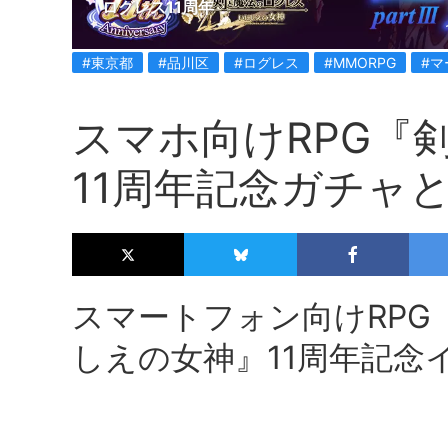
ログレス11周年
#東京都
#品川区
#ログレス
#MMORPG
#マ
スマホ向けRPG『
11周年記念ガチャ
スマートフォン向けRPG
しえの女神』11周年記念