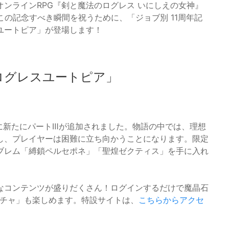
ンラインRPG『剣と魔法のログレス いにしえの女神』
。この記念すべき瞬間を祝うために、「ジョブ別 11周年記
ユートピア」が登場します！
ント「ログレスユートピア」
に新たにパートⅢが追加されました。物語の中では、理想
し、プレイヤーは困難に立ち向かうことになります。限定
ブレム「縛鎖ペルセポネ」「聖煌ゼクティス」を手に入れ
なコンテンツが盛りだくさん！ログインするだけで魔晶石
念ガチャ」も楽しめます。特設サイトは、
こちらからアクセ