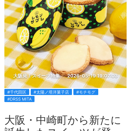
大阪発！スイーツ特集
2026-05-19 19:07:03
#千代田区
#太陽ノ塔洋菓子店
#モチモグ
#DRSS MITA
大阪・中崎町から新たに