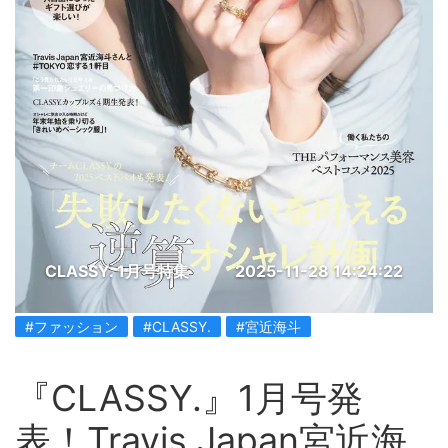
CLASSY. 1月号特集
2025-11-28 14:24:22
#ファッション
#CLASSY.
#宮近海斗
『CLASSY.』1月号発
表！Travis Japan宮近海