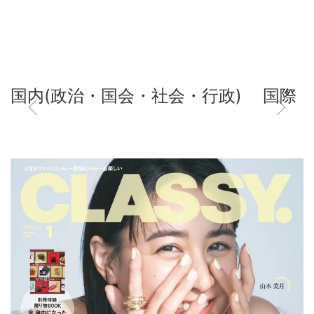
国内(政治・国会・社会・行政)
国際