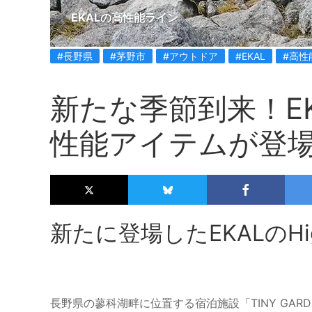
EKALの高性能ライン
#長野県
#茅野市
#アウトドア
#EKAL
#高性
新たな季節到来！E
性能アイテムが登
新たに登場したEKALのHigh 
長野県の蓼科湖畔に位置する宿泊施設「TINY GAR