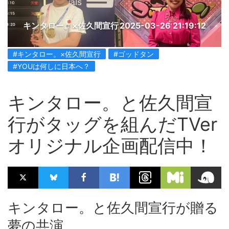
キンタロー。×佐久間宣行
2025-03-26 21:19:12
#キンタロー。×佐久間宣行
#ゴッドタン
#YOUは何しに日本へ？
キンタロー。と佐久間宣
行がタッグを組んだTVer
オリジナル企画配信中！
キンタロー。と佐久間宣行が贈る
夢の共演