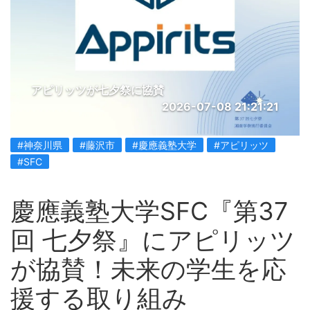
アピリッツが七夕祭に協賛
2026-07-08 21:21:21
#神奈川県
#藤沢市
#慶應義塾大学
#アピリッツ
#SFC
慶應義塾大学SFC『第37
回 七夕祭』にアピリッツ
が協賛！未来の学生を応
援する取り組み