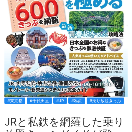
乗り放題きっぷガイド
2026-06-16 11:46:17
#東京都
#千代田区
#JR
#私鉄
#乗り放題きっぷ
JRと私鉄を網羅した乗り