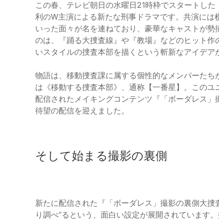
この春、テレビ朝日の水曜日21時枠でスタートし
利のW主演による新たな刑事ドラマです。共演には
いった面々が名を連ねており、豪華なキャストが勢
のは、『踊る大捜査線』や『教場』などのヒット作
いスタイルの捜査本部を描くという斬新なアイデア
物語は、移動捜査課に属する個性的なメンバーたち
は《移動する捜査本部》、通称【一番星】。このユ
配信されたメイキングコンテンツ『「ボーダレス」
待望の配信を迎えました。
そして始まる撮影の裏側
新たに配信された『「ボーダレス」撮影の裏側大捜査
り調べ”るという、面白い設定が展開されています