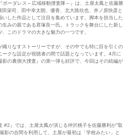
た『ボーダレス～広域移動捜査隊～』は、土屋太鳳と佐藤勝
横田栄司、田中幸太朗、優香、北大路欣也、井ノ原快彦と
揃いした作品として注目を集めています。脚本を担当した
の生みの親である君塚良一氏。トラックを舞台にした新し
が、このドラマの大きな魅力の一つです。
が織りなすストーリーですが、その中でも特に目を引くの
ニークな設定が視聴者の間で話題となっています。4月に
撮影の裏側大捜査』の第一弾も好評で、今回はその続編が
 #2』では、土屋太鳳が演じる仲沢桃子を佐藤勝利が“取
。撮影の合間を利用して、土屋が最初は「学校みたい」と