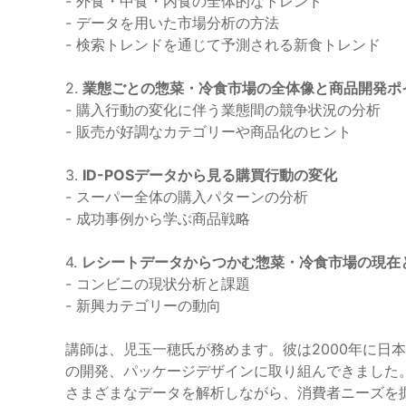
- 外食・中食・内食の全体的なトレンド
- データを用いた市場分析の方法
- 検索トレンドを通じて予測される新食トレンド
2.
業態ごとの惣菜・冷食市場の全体像と商品開発ポ
- 購入行動の変化に伴う業態間の競争状況の分析
- 販売が好調なカテゴリーや商品化のヒント
3.
ID-POSデータから見る購買行動の変化
- スーパー全体の購入パターンの分析
- 成功事例から学ぶ商品戦略
4.
レシートデータからつかむ惣菜・冷食市場の現在
- コンビニの現状分析と課題
- 新興カテゴリーの動向
講師は、児玉一穂氏が務めます。彼は2000年に日
の開発、パッケージデザインに取り組んできました
さまざまなデータを解析しながら、消費者ニーズを