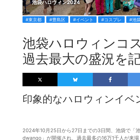
池袋ハロウィン2024
#東京都
#豊島区
#イベント
#コスプレ
#池
池袋ハロウィンコス
過去最大の盛況を
印象的なハロウィンイベ
2024年10月25日から27日までの3日間、池袋で「池袋
dwango」が開催され、過去最多の16万1千人が