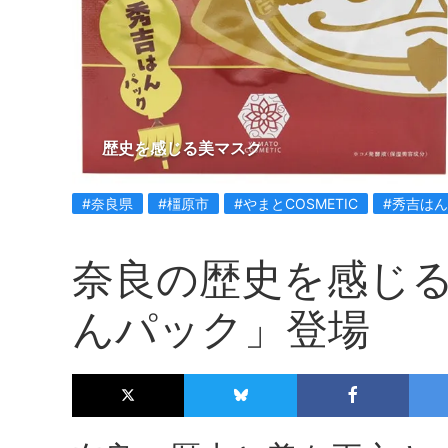
歴史を感じる美マスク
#奈良県
#橿原市
#やまとCOSMETIC
#秀吉は
奈良の歴史を感じ
んパック」登場