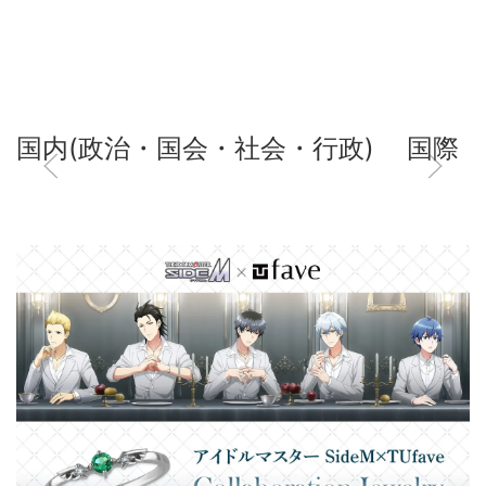
国内(政治・国会・社会・行政)
国際