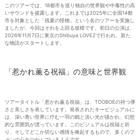
このツアーでは、18都市を巡り独自の世界観や中毒性の高
いサウンドを披露します。これまでは2025年に全国14都
市を対象とした「残夏の怪物」という名のツアーを実施し
ましたが、今回はそれを上回る規模です。初日の公演は、
2026年11月7日に東京のShibuya LOVEZで行われ、新た
な物語がスタートします。
「惹かれ薫る祝福」の意味と世界観
ツアータイトル「惹かれ薫る祝福」は、TOOBOEの持つ儚
さと美しさを表しています。発表されたキービジュアルに
は、深い青い世界に佇む一羽の鶴と淡い光が描かれ、幻想
的な雰囲気が漂っています。このビジュアルは祝福と祈
り、そしてどこか切ない感情を喚起するもので、多くのフ
ァンの心をつかんでいるようです。