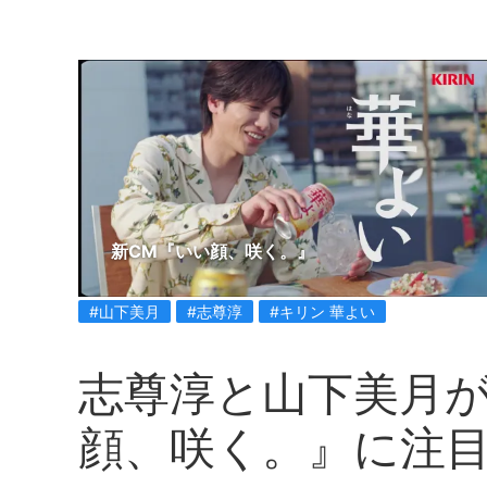
新CM『いい顔、咲く。』
#山下美月
#志尊淳
#キリン 華よい
志尊淳と山下美月が
顔、咲く。』に注