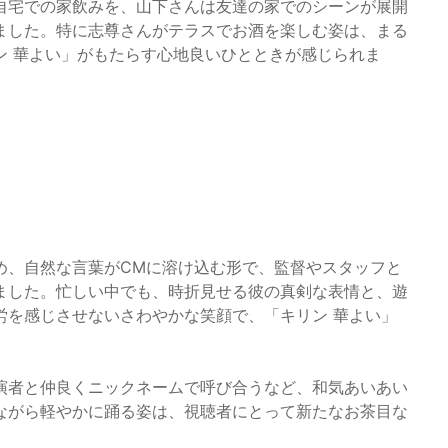
自宅での家飲みを、山下さんは友達の家でのシーンが展開
ました。特に志尊さんがテラスでお酒を楽しむ姿は、まる
ン 華よい」がもたらす心地良いひとときが感じられま
め、自然な言葉がCMに溶け込む形で、監督やスタッフと
ました。忙しい中でも、時折見せる彼の真剣な表情と、遊
労を感じさせないさわやかな笑顔で、「キリン 華よい」
演者と仲良くニックネームで呼び合うなど、和気あいあい
ながら軽やかに踊る姿は、視聴者にとって新たなお茶目な