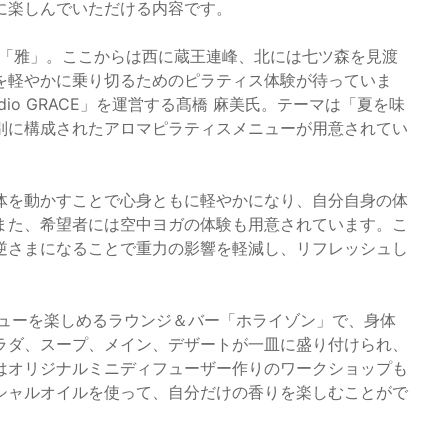
に楽しんでいただける内容です。
間「雅」。ここからは西に蔵王連峰、北には七ツ森を見渡
を軽やかに乗り切るためのピラティス体験が待っていま
dio GRACE」を運営する髙橋 麻美氏。テーマは「夏を味
別に構成されたアロマピラティスメニューが用意されてい
体を動かすことで心身ともに軽やかになり、自分自身の体
また、希望者には空中ヨガの体験も用意されています。こ
逆さまになることで重力の影響を軽減し、リフレッシュし
ビューを楽しめるラウンジ＆バー「ホライゾン」で、身体
ラダ、スープ、メイン、デザートが一皿に盛り付けられ、
はオリジナルミニディフューザー作りのワークショップも
シャルオイルを使って、自分だけの香りを楽しむことがで