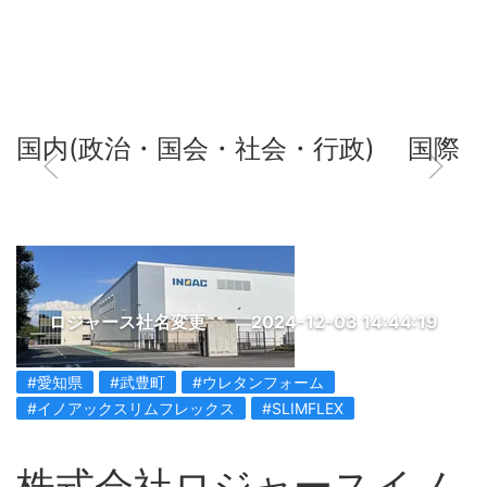
国内(政治・国会・社会・行政)
国際
ロジャース社名変更
2024-12-03 14:44:19
#愛知県
#武豊町
#ウレタンフォーム
#イノアックスリムフレックス
#SLIMFLEX
株式会社ロジャースイノ