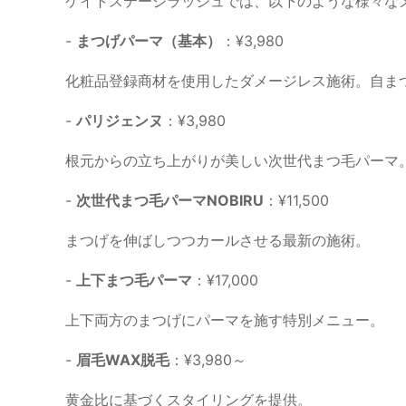
ケイトステージラッシュでは、以下のような様々な
-
まつげパーマ（基本）
：¥3,980
化粧品登録商材を使用したダメージレス施術。自ま
-
パリジェンヌ
：¥3,980
根元からの立ち上がりが美しい次世代まつ毛パーマ。
-
次世代まつ毛パーマNOBIRU
：¥11,500
まつげを伸ばしつつカールさせる最新の施術。
-
上下まつ毛パーマ
：¥17,000
上下両方のまつげにパーマを施す特別メニュー。
-
眉毛WAX脱毛
：¥3,980～
黄金比に基づくスタイリングを提供。