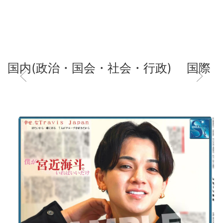
国内(政治・国会・社会・行政)
国際