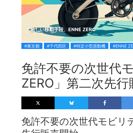
新しい移動手段、ENNE ZERO
#東京都
#千代田区
#特定小型原動機
#ENNE Z
免許不要の次世代モ
ZERO」第二次先
免許不要の次世代モビリティ