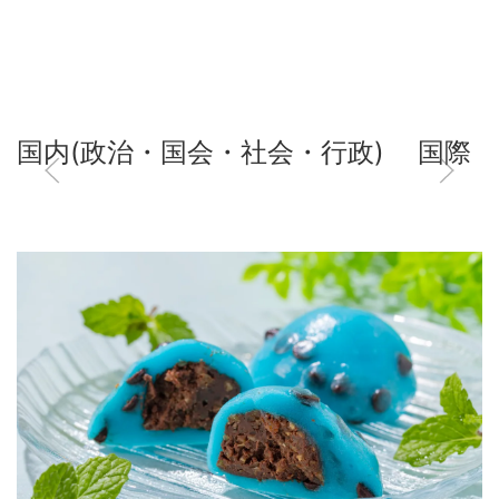
国内(政治・国会・社会・行政)
国際