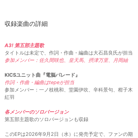
収録楽曲の詳細
A3! 第五部主題歌
タイトルは未定で、作詞・作曲・編曲は大石昌良氏が担当
参加メンバー：佐久間咲也、皇天馬、摂津万里、月岡紬
KICSユニット曲『電脳パレード』
作詞・作曲・編曲はtepeが担当
参加メンバー：一ノ枝桃和、堂園伊吹、辛科景句、柑子木
紅羽
各メンバーのソロバージョン
第五部主題歌のソロバージョンも収録
このEPは2026年9月2日（水）に発売予定で、ファンの期