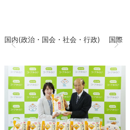
国内(政治・国会・社会・行政)
国際