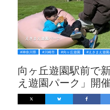
えきまえ遊園パーク
#神奈川県
#川崎市
#向ヶ丘遊園
#えきまえ遊園
向ヶ丘遊園駅前で
え遊園パーク」開