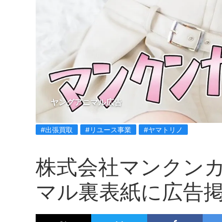
ヤングアニマル広告
#出張買取
#リユース事業
#ヤマトリノ
株式会社マンクン
マル裏表紙に広告