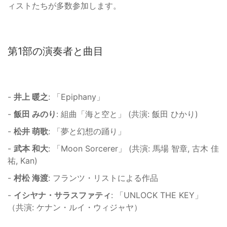
ィストたちが多数参加します。
第1部の演奏者と曲目
-
井上 暖之
: 「Epiphany」
-
飯田 みのり
: 組曲「海と空と」 (共演: 飯田 ひかり)
-
松井 萌歌
: 「夢と幻想の踊り」
-
武本 和大
: 「Moon Sorcerer」 (共演: 馬場 智章, 古木 佳
祐, Kan)
-
村松 海渡
: フランツ・リストによる作品
-
イシヤナ・サラスファティ
: 「UNLOCK THE KEY」
（共演: ケナン・ルイ・ウィジャヤ）