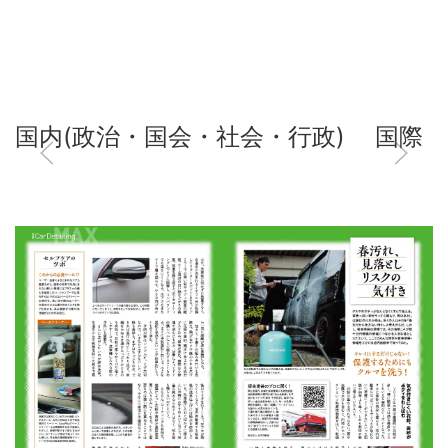
国内(政治・国会・社会・行政)
国際