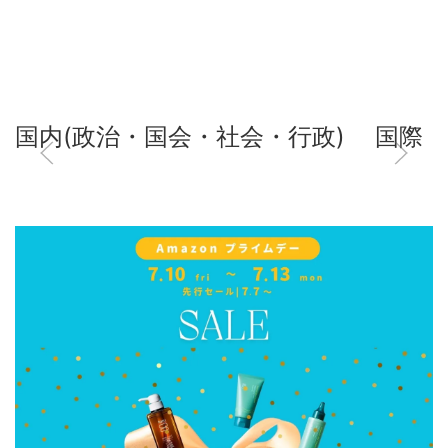
国内(政治・国会・社会・行政)
国際