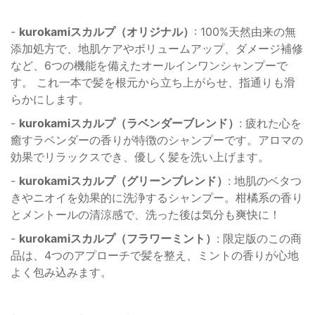
-
kurokamiスカルプ（オリジナル）
: 100%天然由来の無
添加処方で、地肌ケアやボリュームアップ、ダメージ補修
など、6つの機能を備えたオールインワンシャンプーで
す。 これ一本で髪を根元から立ち上がらせ、指通りも滑
らかにします。
-
kurokamiスカルプ（ラベンダーブレンド）
: 疲れた心を
癒すラベンダーの香りが特徴のシャンプーです。アロマの
効果でリラックスでき、優しく髪を洗い上げます。
-
kurokamiスカルプ（グリーンブレンド）
: 地肌のベタつ
きやニオイを効果的に洗浄するシャンプー。柑橘系の香り
とメントールの清涼感で、洗った後は気分も爽快に！
-
kurokamiスカルプ（フラワーミント）
: 限定版のこの商
品は、4つのアプローチで髪を整え、ミントの香りが心地
よく包み込みます。