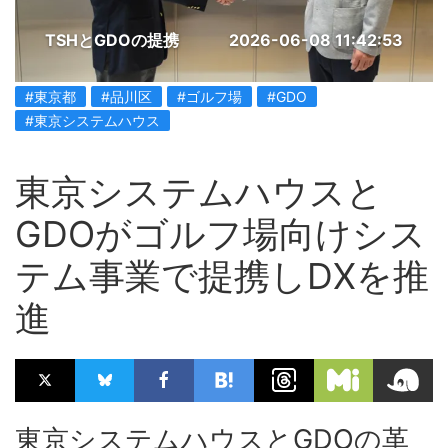
TSHとGDOの提携
2026-06-08 11:42:53
#東京都
#品川区
#ゴルフ場
#GDO
#東京システムハウス
東京システムハウスと
GDOがゴルフ場向けシス
テム事業で提携しDXを推
進
東京システムハウスとGDOの革