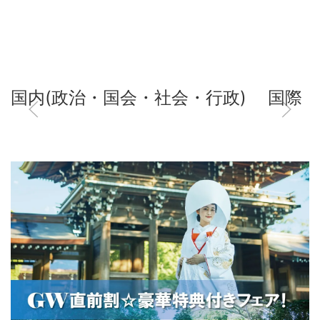
国内(政治・国会・社会・行政)
国際