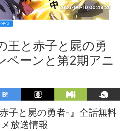
2026-06-10 00:49:26
バテス
の王と赤子と屍の勇
ンペーンと第2期アニ
赤子と屍の勇者-』全話無料
ニメ放送情報