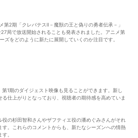
メ第2期「クレバテスⅡ－魔獣の王と偽りの勇者伝承－」
全27局で放送開始されることも発表されました。アニメ第
リーズをどのように新たに展開していくのか注目です。
、第1期のダイジェスト映像も見ることができます。新し
せる仕上がりとなっており、視聴者の期待感を高めていま
ル役の杉田智和さんやザフティエ役の潘めぐみさんがそれ
ます。これらのコメントからも、新たなシーズンへの情熱
ます。