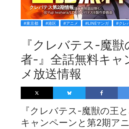
クレバテス第2期情報
#東京都
#港区
#アニメ
#LINEマンガ
#クレ
『クレバテス-魔獣
者-』全話無料キャ
メ放送情報
『クレバテス-魔獣の王と
キャンペーンと第2期ア