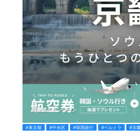
京畿道キャンペーン
#東京都
#中央区
#韓国旅行
#ベルトラ
#京