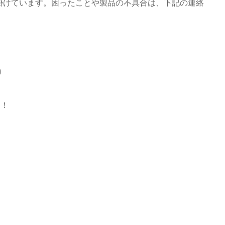
心掛けています。困ったことや製品の不具合は、下記の連絡
時）
う！