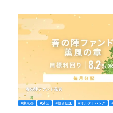
春の陣ファンド発表
#東京都
#港区
#投資信託
#オルタナバンク