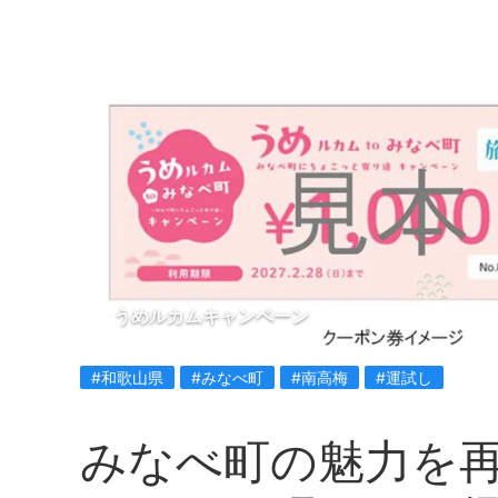
うめルカムキャンペーン
#和歌山県
#みなべ町
#南高梅
#運試し
みなべ町の魅力を