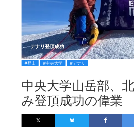
デナリ登頂成功
#登山
#中央大学
#デナリ
中央大学山岳部、
み登頂成功の偉業