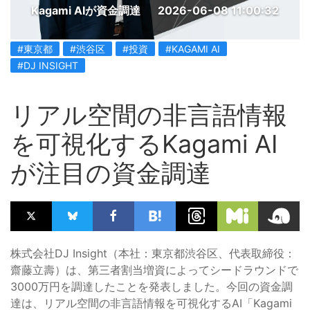
Kagami AIが資金調達
2026-06-08 11:00:32
#東京都
#渋谷区
#投資
#KAGAMI AI
#DJ INSIGHT
リアル空間の非言語情報
を可視化するKagami AI
が注目の資金調達
株式会社DJ Insight（本社：東京都渋谷区、代表取締役：
齋藤立壽）は、第三者割当増資によってシードラウンドで
3000万円を調達したことを発表しました。今回の資金調
達は、リアル空間の非言語情報を可視化するAI「Kagami