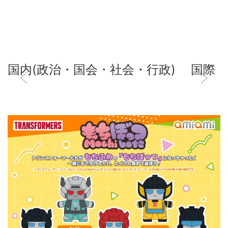
国内(政治・国会・社会・行政)
国際