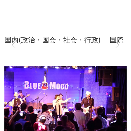
国内(政治・国会・社会・行政)
国際