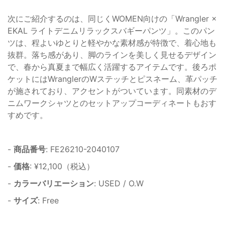
次にご紹介するのは、同じくWOMEN向けの「Wrangler ×
EKAL ライトデニムリラックスバギーパンツ」。このパン
ツは、程よいゆとりと軽やかな素材感が特徴で、着心地も
抜群。落ち感があり、脚のラインを美しく見せるデザイン
で、春から真夏まで幅広く活躍するアイテムです。後ろポ
ケットにはWranglerのWステッチとピスネーム、革パッチ
が施されており、アクセントがついています。同素材のデ
ニムワークシャツとのセットアップコーディネートもおす
すめです。
-
商品番号
: FE26210-2040107
-
価格
: ¥12,100（税込）
-
カラーバリエーション
: USED / O.W
-
サイズ
: Free