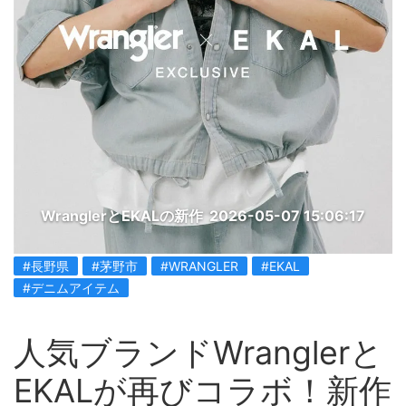
WranglerとEKALの新作
2026-05-07 15:06:17
#長野県
#茅野市
#WRANGLER
#EKAL
#デニムアイテム
人気ブランドWranglerと
EKALが再びコラボ！新作